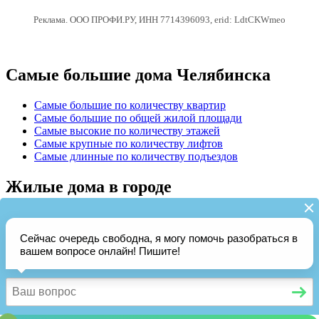
Реклама. ООО ПРОФИ.РУ, ИНН 7714396093, erid: LdtCKWmeo
Самые большие дома Челябинска
Самые большие по количеству квартир
Самые большие по общей жилой площади
Самые высокие по количеству этажей
Самые крупные по количеству лифтов
Самые длинные по количеству подъездов
Жилые дома в городе
Москва
Казань
Уфа
Актуальная информация о
6304
домах и
306
управляющих
жилыми домами организациях ЖКХ Челябинска на
05.08.2026
pro-gorodchelyabinsk.ru • Жилые дома Челябинска •
Источник
данных