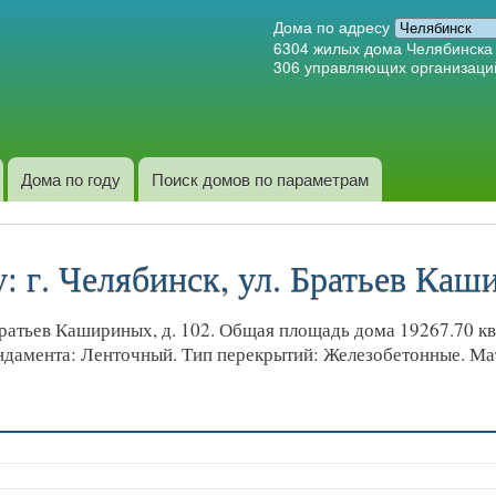
Перейти к
Дома по адресу
основному
6304
жилых дома Челябинска
306
управляющих организаци
содержанию
Дома по году
Поиск домов по параметрам
 г. Челябинск, ул. Братьев Каши
ратьев Кашириных, д. 102. Общая площадь дома 19267.70 кв.м
фундамента: Ленточный. Тип перекрытий: Железобетонные. М