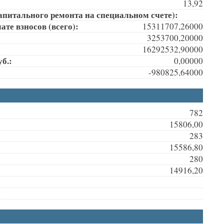
13,92
апитального ремонта на специальном счете):
те взносов (всего):
15311707,26000
3253700,20000
16292532,90000
б.:
0,00000
-980825,64000
782
15806,00
283
15586,80
280
14916,20