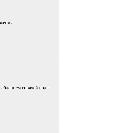
бжения
реблением горячей воды