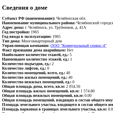
Сведения о доме
Субъект РФ (наименование):
Челябинская обл.
Наименование муниципального района:
Челябинский городс
Адрес дома:
г. Челябинск, ул. Трубников, д. 41А
Год постройки:
1965
Год ввода в эксплуатацию:
1965
Тип дома:
Многоквартирный дом
Управляющая компания:
ООО "Коммунальный сервис-4"
Факт признания дома аварийным:
Нет
Наибольшее количество этажей, ед.:
5
Наименьшее количество этажей, ед.:
1
Количество подъездов, ед.:
2
Количество лифтов, ед.:
0
Количество помещений, всего, ед.:
40
Количество жилых помещений, ед.:
40
Количество нежилых помещений, ед.:
0
Общая площадь дома, всего, кв.м:
2 054.50
Общая площадь жилых помещений, кв.м:
1 574.80
Общая площадь нежилых помещений, кв.м:
0.00
Общая площадь помещений, входящих в состав общего иму
Площадь земельного участка, входящего в состав общего и
Площадь парковки в границах земельного участка, кв.м:
0.