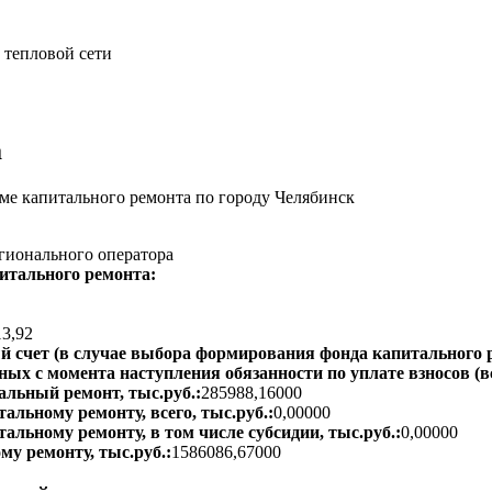
 тепловой сети
а
е капитального ремонта по городу Челябинск
гионального оператора
итального ремонта:
13,92
 счет (в случае выбора формирования фонда капитального р
ых с момента наступления обязанности по уплате взносов (вс
альный ремонт, тыс.руб.:
285988,16000
альному ремонту, всего, тыс.руб.:
0,00000
тальному ремонту, в том числе субсидии, тыс.руб.:
0,00000
му ремонту, тыс.руб.:
1586086,67000