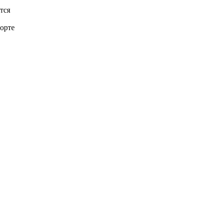
тся
орте