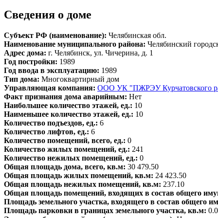
Сведения о доме
Субъект РФ (наименование):
Челябинская обл.
Наименование муниципального района:
Челябинский городс
Адрес дома:
г. Челябинск, ул. Чичерина, д. 1
Год постройки:
1989
Год ввода в эксплуатацию:
1989
Тип дома:
Многоквартирный дом
Управляющая компания:
ООО УК "ПЖРЭУ Курчатовского р
Факт признания дома аварийным:
Нет
Наибольшее количество этажей, ед.:
10
Наименьшее количество этажей, ед.:
10
Количество подъездов, ед.:
6
Количество лифтов, ед.:
6
Количество помещений, всего, ед.:
0
Количество жилых помещений, ед.:
241
Количество нежилых помещений, ед.:
0
Общая площадь дома, всего, кв.м:
30 479.50
Общая площадь жилых помещений, кв.м:
24 423.50
Общая площадь нежилых помещений, кв.м:
237.10
Общая площадь помещений, входящих в состав общего иму
Площадь земельного участка, входящего в состав общего и
Площадь парковки в границах земельного участка, кв.м:
0.