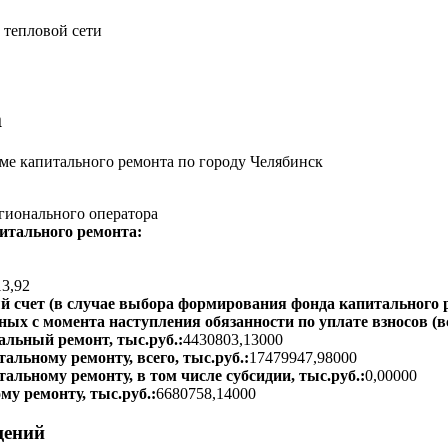
 тепловой сети
а
е капитального ремонта по городу Челябинск
гионального оператора
итального ремонта:
13,92
 счет (в случае выбора формирования фонда капитального р
ых с момента наступления обязанности по уплате взносов (вс
альный ремонт, тыс.руб.:
4430803,13000
альному ремонту, всего, тыс.руб.:
17479947,98000
тальному ремонту, в том числе субсидии, тыс.руб.:
0,00000
му ремонту, тыс.руб.:
6680758,14000
щений