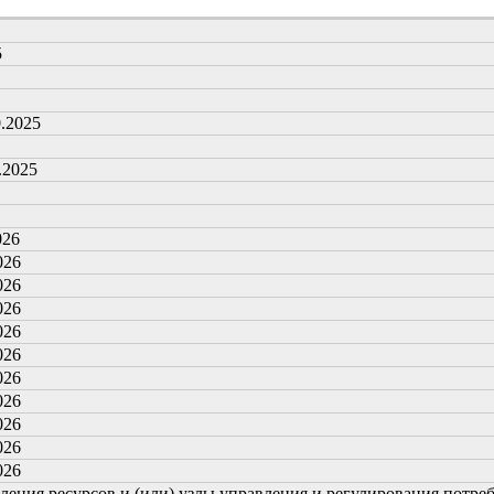
5
0.2025
.2025
026
026
026
026
026
026
026
026
026
026
026
ния ресурсов и (или) узлы управления и регулирования потребле