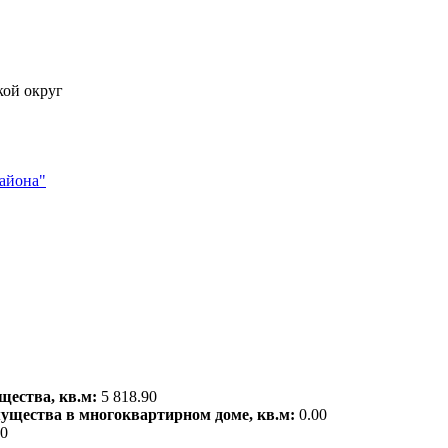
кой округ
айона"
щества, кв.м:
5 818.90
мущества в многоквартирном доме, кв.м:
0.00
00