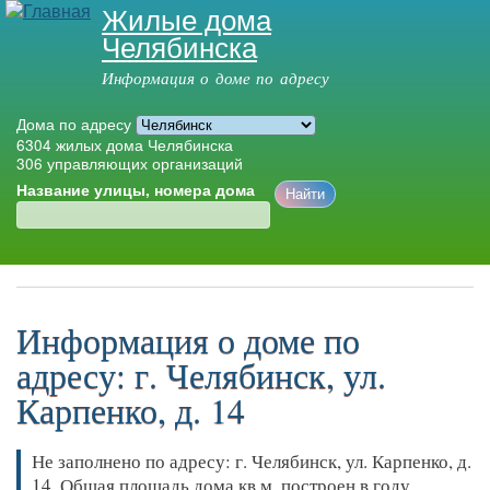
Жилые дома
Перейти к
Челябинска
основному
содержанию
Информация о доме по адресу
Дома по адресу
6304
жилых дома Челябинска
306
управляющих организаций
Название улицы, номера дома
Главное меню
Информация о доме по
адресу: г. Челябинск, ул.
Карпенко, д. 14
Не заполнено по адресу: г. Челябинск, ул. Карпенко, д.
14. Общая площадь дома кв.м, построен в году,