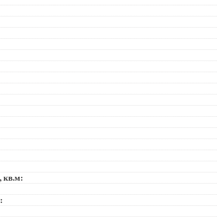
, кв.м:
):