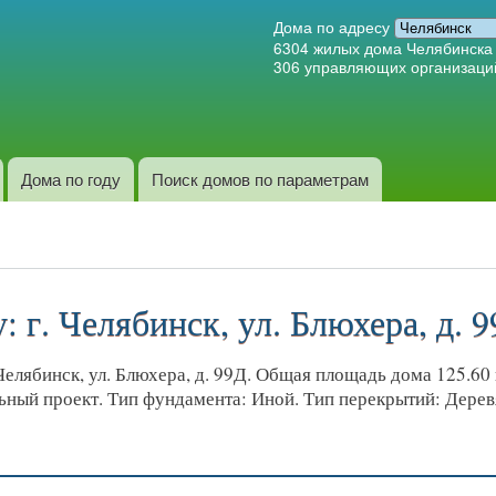
Перейти к
Дома по адресу
основному
6304
жилых дома Челябинска
306
управляющих организаци
содержанию
Дома по году
Поиск домов по параметрам
 г. Челябинск, ул. Блюхера, д. 
ябинск, ул. Блюхера, д. 99Д. Общая площадь дома 125.60 кв
льный проект. Тип фундамента: Иной. Тип перекрытий: Дере