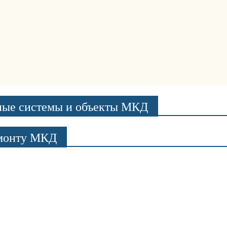
ные системы и объекты МКД
емонту МКД