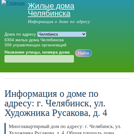
Жилые дома
Перейти к
Челябинска
основному
содержанию
Информация о доме по адресу
Дома по адресу
6304
жилых дома Челябинска
306
управляющих организаций
Название улицы, номера дома
Главное меню
Информация о доме по
адресу: г. Челябинск, ул.
Художника Русакова, д. 4
Многоквартирный дом по адресу: г. Челябинск, ул.
Художника Русакова, д. 4. Общая площадь дома