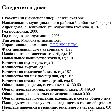
Сведения о доме
Субъект РФ (наименование):
Челябинская обл.
Наименование муниципального района:
Челябинский городс
Адрес дома:
г. Челябинск, ул. Художника Русакова, д. 7Б
Год постройки:
2006
Год ввода в эксплуатацию:
2006
Тип дома:
Многоквартирный дом
Управляющая компания:
ООО УК "НТМ"
Факт признания дома аварийным:
Нет
Наибольшее количество этажей, ед.:
10
Наименьшее количество этажей, ед.:
10
Количество подъездов, ед.:
5
Количество лифтов, ед.:
5
Количество помещений, всего, ед.:
187
Количество жилых помещений, ед.:
187
Количество нежилых помещений, ед.:
0
Общая площадь дома, всего, кв.м:
14 130.60
Общая площадь жилых помещений, кв.м:
10 449.50
Общая площадь нежилых помещений, кв.м:
0.00
Общая площадь помещений, входящих в состав общего иму
Площадь земельного участка, входящего в состав общего и
Площадь парковки в границах земельного участка, кв.м:
0.