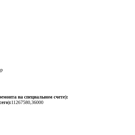
ор
емонта на специальном счете):
его):
11267580,36000