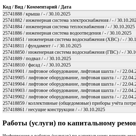
Код / Вид / Комментарий / Дата
25741888 / крыша / - / 30.10.2025
25741882 / инженерная система электроснабжения / - / 30.10.20
25741884 / инженерная система теплоснабжения / - / 30.10.2025
25741886 / инженерная система водоотведения / - / 30.10.2025
257418851 / инженерная система водоснабжения (ХВС) / - / 30.
257418811 / фундамент / - / 30.10.2025
257418850 / инженерная система водоснабжения (ГВС) / - / 30.1
25741889 / подвал / - / 30.10.2025
257418810 / фасад / - / 30.10.2025
257419901 / лифтовое оборудование, лифтовая шахта / - / 22.04.
257419905 / лифтовое оборудование, лифтовая шахта / - / 22.04.
257419904 / лифтовое оборудование, лифтовая шахта / - / 22.04.
257419903 / лифтовое оборудование, лифтовая шахта / - / 22.04.
257419902 / лифтовое оборудование, лифтовая шахта / - / 22.04.
257418859 / коллективные (общедомовые) приборы учёта потребл
257418861 / несущие конструкции / - / 30.10.2025
Работы (услуги) по капитальному рем
Информация о работах (услугах) по капитальному ремонту мн