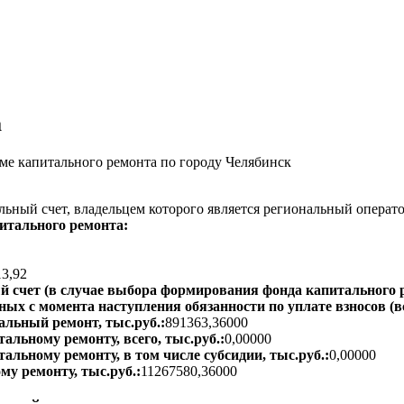
а
е капитального ремонта по городу Челябинск
ьный счет, владельцем которого является региональный операт
итального ремонта:
13,92
 счет (в случае выбора формирования фонда капитального р
ых с момента наступления обязанности по уплате взносов (вс
альный ремонт, тыс.руб.:
891363,36000
альному ремонту, всего, тыс.руб.:
0,00000
тальному ремонту, в том числе субсидии, тыс.руб.:
0,00000
му ремонту, тыс.руб.:
11267580,36000