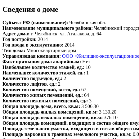
Сведения о доме
Субъект РФ (наименование):
Челябинская обл.
Наименование муниципального района:
Челябинский городс
Адрес дома:
г. Челябинск, ул. Агалакова, д. 64
Год постройки:
2014
Год ввода в эксплуатацию:
2014
Тип дома:
Многоквартирный дом
Управляющая компания:
ООО «Жилищно-эксплуатационное
Факт признания дома аварийным:
Нет
Наибольшее количество этажей, ед.:
10
Наименьшее количество этажей, ед.:
1
Количество подъездов, ед.:
2
Количество лифтов, ед.:
2
Количество помещений, всего, ед.:
67
Количество жилых помещений, ед.:
64
Количество нежилых помещений, ед.:
3
Общая площадь дома, всего, кв.м:
3 506.30
Общая площадь жилых помещений, кв.м:
3 130.20
Общая площадь нежилых помещений, кв.м:
376.10
Общая площадь помещений, входящих в состав общего иму
Площадь земельного участка, входящего в состав общего и
Площадь парковки в границах земельного участка, кв.м:
0.