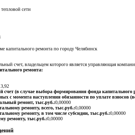
 тепловой сети
а
е капитального ремонта по городу Челябинск
ьный счет, владельцем которого является управляющая компани
итального ремонта:
13,92
 счет (в случае выбора формирования фонда капитального р
ых с момента наступления обязанности по уплате взносов (вс
альный ремонт, тыс.руб.:
0,00000
альному ремонту, всего, тыс.руб.:
0,00000
тальному ремонту, в том числе субсидии, тыс.руб.:
0,00000
му ремонту, тыс.руб.:
0,00000
щений