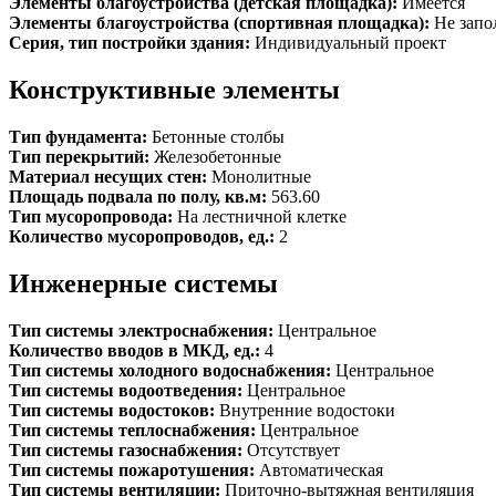
Элементы благоустройства (детская площадка):
Имеется
Элементы благоустройства (спортивная площадка):
Не запо
Серия, тип постройки здания:
Индивидуальный проект
Конструктивные элементы
Тип фундамента:
Бетонные столбы
Тип перекрытий:
Железобетонные
Материал несущих стен:
Монолитные
Площадь подвала по полу, кв.м:
563.60
Тип мусоропровода:
На лестничной клетке
Количество мусоропроводов, ед.:
2
Инженерные системы
Тип системы электроснабжения:
Центральное
Количество вводов в МКД, ед.:
4
Тип системы холодного водоснабжения:
Центральное
Тип системы водоотведения:
Центральное
Тип системы водостоков:
Внутренние водостоки
Тип системы теплоснабжения:
Центральное
Тип системы газоснабжения:
Отсутствует
Тип системы пожаротушения:
Автоматическая
Тип системы вентиляции:
Приточно-вытяжная вентиляция