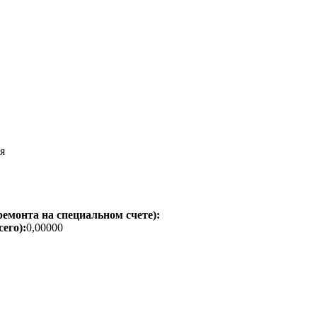
я
емонта на специальном счете):
его):
0,00000