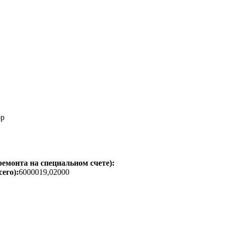
ор
емонта на специальном счете):
его):
6000019,02000