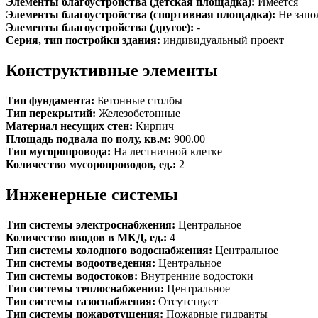
Элементы благоустройства (детская площадка):
Имеется
Элементы благоустройства (спортивная площадка):
Не запо
Элементы благоустройства (другое):
-
Серия, тип постройки здания:
индивидуальный проект
Конструктивные элементы
Тип фундамента:
Бетонные столбы
Тип перекрытий:
Железобетонные
Материал несущих стен:
Кирпич
Площадь подвала по полу, кв.м:
900.00
Тип мусоропровода:
На лестничной клетке
Количество мусоропроводов, ед.:
2
Инженерные системы
Тип системы электроснабжения:
Центральное
Количество вводов в МКД, ед.:
4
Тип системы холодного водоснабжения:
Центральное
Тип системы водоотведения:
Центральное
Тип системы водостоков:
Внутренние водостоки
Тип системы теплоснабжения:
Центральное
Тип системы газоснабжения:
Отсутствует
Тип системы пожаротушения:
Пожарные гидранты