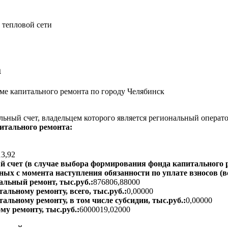
 тепловой сети
а
е капитального ремонта по городу Челябинск
ьный счет, владельцем которого является региональный операт
итального ремонта:
13,92
 счет (в случае выбора формирования фонда капитального р
ых с момента наступления обязанности по уплате взносов (вс
альный ремонт, тыс.руб.:
876806,88000
альному ремонту, всего, тыс.руб.:
0,00000
тальному ремонту, в том числе субсидии, тыс.руб.:
0,00000
му ремонту, тыс.руб.:
6000019,02000