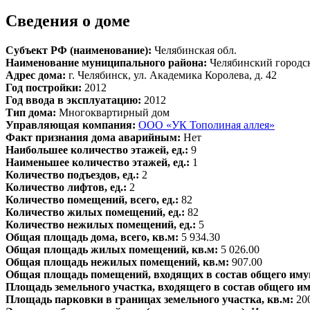
Сведения о доме
Субъект РФ (наименование):
Челябинская обл.
Наименование муниципального района:
Челябинский городс
Адрес дома:
г. Челябинск, ул. Академика Королева, д. 42
Год постройки:
2012
Год ввода в эксплуатацию:
2012
Тип дома:
Многоквартирный дом
Управляющая компания:
ООО «УК Тополиная аллея»
Факт признания дома аварийным:
Нет
Наибольшее количество этажей, ед.:
9
Наименьшее количество этажей, ед.:
1
Количество подъездов, ед.:
2
Количество лифтов, ед.:
2
Количество помещений, всего, ед.:
82
Количество жилых помещений, ед.:
82
Количество нежилых помещений, ед.:
5
Общая площадь дома, всего, кв.м:
5 934.30
Общая площадь жилых помещений, кв.м:
5 026.00
Общая площадь нежилых помещений, кв.м:
907.00
Общая площадь помещений, входящих в состав общего иму
Площадь земельного участка, входящего в состав общего и
Площадь парковки в границах земельного участка, кв.м:
20