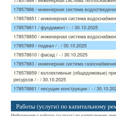
17857886 / инженерная система водоотведения 
178578851 / инженерная система водоснабжения
178578811 / фундамент / - / 30.10.2025
178578850 / инженерная система водоснабжения
17857889 / подвал / - / 30.10.2025
178578810 / фасад / - / 30.10.2025
17857883 / инженерная система газоснабжения /
178578859 / коллективные (общедомовые) при
ресурсов / - / 30.10.2025
178578861 / несущие конструкции / - / 30.10.20
Работы (услуги) по капитальному р
Информация о работах (услугах) по капитальному ре