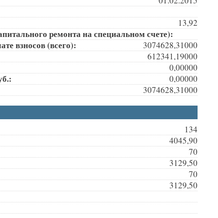
01.02.2015
13,92
апитального ремонта на специальном счете):
те взносов (всего):
3074628,31000
612341,19000
0,00000
б.:
0,00000
3074628,31000
134
4045,90
70
3129,50
70
3129,50