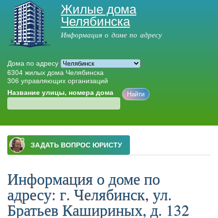
Жилые дома
Перейти к
Челябинска
основному
содержанию
Информация о доме по адресу
Дома по адресу
6304
жилых дома Челябинска
306
управляющих организаций
Название улицы, номера дома
Главное меню
Информация о доме по
адресу: г. Челябинск, ул.
Братьев Кашириных, д. 132