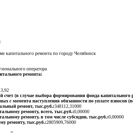
а
е капитального ремонта по городу Челябинск
гионального оператора
итального ремонта:
13,92
 счет (в случае выбора формирования фонда капитального р
ых с момента наступления обязанности по уплате взносов (вс
альный ремонт, тыс.руб.:
348112,31000
альному ремонту, всего, тыс.руб.:
0,00000
тальному ремонту, в том числе субсидии, тыс.руб.:
0,00000
му ремонту, тыс.руб.:
2805909,76000