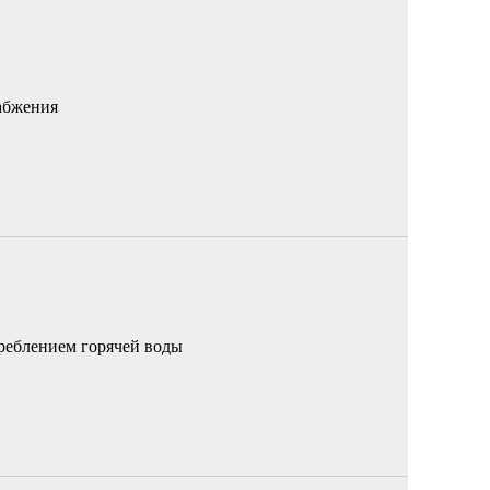
абжения
реблением горячей воды