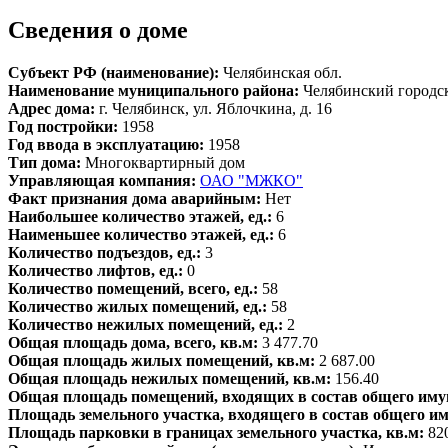
Сведения о доме
Субъект РФ (наименование):
Челябинская обл.
Наименование муниципального района:
Челябинский городс
Адрес дома:
г. Челябинск, ул. Яблочкина, д. 16
Год постройки:
1958
Год ввода в эксплуатацию:
1958
Тип дома:
Многоквартирный дом
Управляющая компания:
ОАО "МЖКО"
Факт признания дома аварийным:
Нет
Наибольшее количество этажей, ед.:
6
Наименьшее количество этажей, ед.:
6
Количество подъездов, ед.:
3
Количество лифтов, ед.:
0
Количество помещений, всего, ед.:
58
Количество жилых помещений, ед.:
58
Количество нежилых помещений, ед.:
2
Общая площадь дома, всего, кв.м:
3 477.70
Общая площадь жилых помещений, кв.м:
2 687.00
Общая площадь нежилых помещений, кв.м:
156.40
Общая площадь помещений, входящих в состав общего иму
Площадь земельного участка, входящего в состав общего и
Площадь парковки в границах земельного участка, кв.м:
82