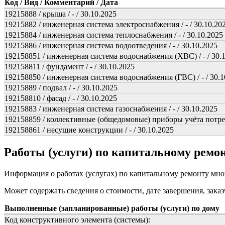
Код / Вид / Комментарий / Дата
19215888 / крыша / - / 30.10.2025
19215882 / инженерная система электроснабжения / - / 30.10.20
19215884 / инженерная система теплоснабжения / - / 30.10.2025
19215886 / инженерная система водоотведения / - / 30.10.2025
192158851 / инженерная система водоснабжения (ХВС) / - / 30.
192158811 / фундамент / - / 30.10.2025
192158850 / инженерная система водоснабжения (ГВС) / - / 30.1
19215889 / подвал / - / 30.10.2025
192158810 / фасад / - / 30.10.2025
19215883 / инженерная система газоснабжения / - / 30.10.2025
192158859 / коллективные (общедомовые) приборы учёта потребл
192158861 / несущие конструкции / - / 30.10.2025
Работы (услуги) по капитальному рем
Информация о работах (услугах) по капитальному ремонту мн
Может содержать сведения о стоимости, дате завершения, заказ
Выполненные (запланированные) работы (услуги) по дому
Код конструктивного элемента (системы):