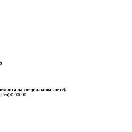
я
емонта на специальном счете):
его):
0,00000