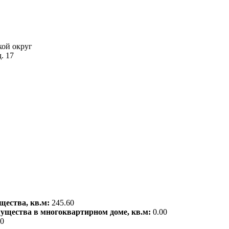
кой округ
. 17
щества, кв.м:
245.60
мущества в многоквартирном доме, кв.м:
0.00
00