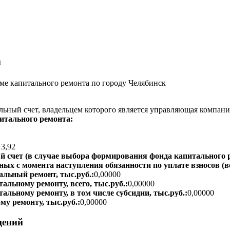
а
е капитального ремонта по городу Челябинск
ьный счет, владельцем которого является управляющая компани
итального ремонта:
13,92
 счет (в случае выбора формирования фонда капитального р
ых с момента наступления обязанности по уплате взносов (вс
альный ремонт, тыс.руб.:
0,00000
альному ремонту, всего, тыс.руб.:
0,00000
тальному ремонту, в том числе субсидии, тыс.руб.:
0,00000
му ремонту, тыс.руб.:
0,00000
щений