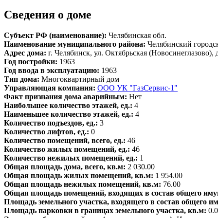
Сведения о доме
Субъект РФ (наименование):
Челябинская обл.
Наименование муниципального района:
Челябинский городс
Адрес дома:
г. Челябинск, ул. Октябрьская (Новосинеглазово), д
Год постройки:
1963
Год ввода в эксплуатацию:
1963
Тип дома:
Многоквартирный дом
Управляющая компания:
ООО УК "ГазСервис-1"
Факт признания дома аварийным:
Нет
Наибольшее количество этажей, ед.:
4
Наименьшее количество этажей, ед.:
4
Количество подъездов, ед.:
3
Количество лифтов, ед.:
0
Количество помещений, всего, ед.:
46
Количество жилых помещений, ед.:
46
Количество нежилых помещений, ед.:
1
Общая площадь дома, всего, кв.м:
2 030.00
Общая площадь жилых помещений, кв.м:
1 954.00
Общая площадь нежилых помещений, кв.м:
76.00
Общая площадь помещений, входящих в состав общего иму
Площадь земельного участка, входящего в состав общего и
Площадь парковки в границах земельного участка, кв.м:
0.