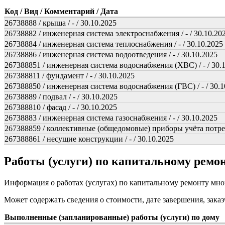
Код / Вид / Комментарий / Дата
26738888 / крыша / - / 30.10.2025
26738882 / инженерная система электроснабжения / - / 30.10.20
26738884 / инженерная система теплоснабжения / - / 30.10.2025
26738886 / инженерная система водоотведения / - / 30.10.2025
267388851 / инженерная система водоснабжения (ХВС) / - / 30.
267388811 / фундамент / - / 30.10.2025
267388850 / инженерная система водоснабжения (ГВС) / - / 30.1
26738889 / подвал / - / 30.10.2025
267388810 / фасад / - / 30.10.2025
26738883 / инженерная система газоснабжения / - / 30.10.2025
267388859 / коллективные (общедомовые) приборы учёта потребл
267388861 / несущие конструкции / - / 30.10.2025
Работы (услуги) по капитальному рем
Информация о работах (услугах) по капитальному ремонту мн
Может содержать сведения о стоимости, дате завершения, заказ
Выполненные (запланированные) работы (услуги) по дому