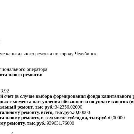
а
е капитального ремонта по городу Челябинск
гионального оператора
итального ремонта:
13,92
 счет (в случае выбора формирования фонда капитального р
ых с момента наступления обязанности по уплате взносов (вс
альный ремонт, тыс.руб.:
342356,02000
альному ремонту, всего, тыс.руб.:
0,00000
тальному ремонту, в том числе субсидии, тыс.руб.:
0,00000
му ремонту, тыс.руб.:
939631,76000