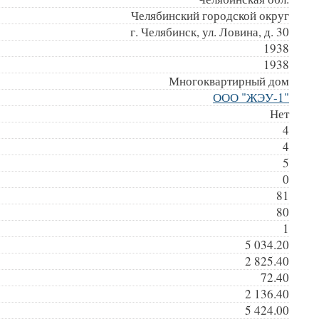
Челябинский городской округ
г. Челябинск, ул. Ловина, д. 30
1938
1938
Многоквартирный дом
ООО "ЖЭУ-1"
Нет
4
4
5
0
81
80
1
5 034.20
2 825.40
72.40
2 136.40
5 424.00