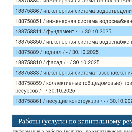
18875886 / инженерная система водоотведения 
188758851 / инженерная система водоснабжения
188758811 / фундамент / - / 30.10.2025
188758850 / инженерная система водоснабжения
18875889 / подвал / - / 30.10.2025
188758810 / фасад / - / 30.10.2025
18875883 / инженерная система газоснабжения /
188758859 / коллективные (общедомовые) при
ресурсов / - / 30.10.2025
188758861 / несущие конструкции / - / 30.10.20
Работы (услуги) по капитальному р
Информация о работах (услугах) по капитальному ре