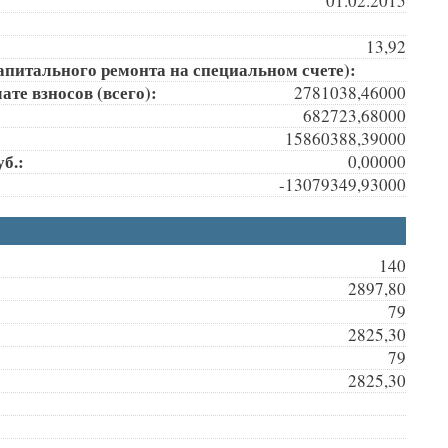
01.02.2015
13,92
апитального ремонта на специальном счете):
те взносов (всего):
2781038,46000
682723,68000
15860388,39000
б.:
0,00000
-13079349,93000
140
2897,80
79
2825,30
79
2825,30