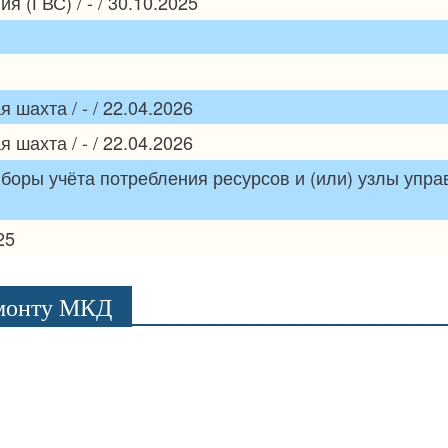
 (ГВС) / - / 30.10.2025
шахта / - / 22.04.2026
шахта / - / 22.04.2026
боры учёта потребления ресурсов и (или) узлы упр
25
емонту МКД