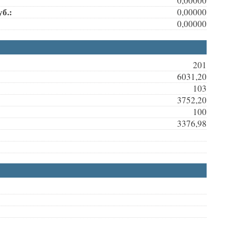
0,00000
б.:
0,00000
0,00000
201
6031,20
103
3752,20
100
3376,98