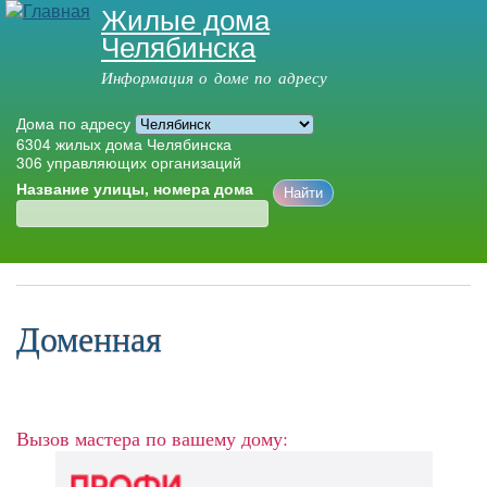
Жилые дома
Перейти к
Челябинска
основному
содержанию
Информация о доме по адресу
Дома по адресу
6304
жилых дома Челябинска
306
управляющих организаций
Название улицы, номера дома
Главное меню
Доменная
Вызов мастера по вашему дому: