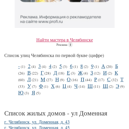
Найти мастера в Челябинске
Реклама
i
Список улиц Челябинска по первой букве (цифре)
-
2
3
4
5
6
8
9
А
Б
(1)
(4)
(4)
(2)
(3)
(1)
(2)
(1)
(20)
В
Г
Д
Е
Ж
З
И
К
(26)
(22)
(28)
(18)
(3)
(4)
(12)
(2)
Л
М
Н
О
П
Р
С
Т
(60)
(21)
(27)
(9)
(16)
(44)
(17)
(32)
У
Ф
Х
Ц
Ч
Ш
Щ
Э
(33)
(7)
(1)
(6)
(4)
(14)
(11)
(2)
(9)
Ю
Я
(3)
(5)
Список жилых домов - ул Доменная
г. Челябинск, ул. Доменная, д. 43
г. Челябинск, ул. Доменная, д. 45