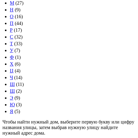
М
(27)
Н
(9)
О
(16)
П
(44)
Р
(17)
С
(32)
Т
(33)
У
(7)
Ф
(1)
Х
(6)
Ц
(4)
Ч
(14)
Ш
(11)
Щ
(2)
Э
(9)
Ю
(3)
Я
(5)
Чтобы найти нужный дом, выберите первую букву или цифру
названия улицы, затем выбрав нужную улицу найдите
нужный адрес дома.