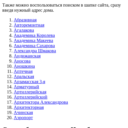
Также можно воспользоваться поиском в шапке сайта, сразу
введя нужный адрес дома.
Абразивная
Авторемонтная
Агалакова
Академика Королева
Академика Макеева
Академика Сахарова
Александра Шмакова
Андижанская
Аносова
Аношкина
Аптечная
Аральская
Арзамасская 3-я
Арматурный
Артиллерийская
Артиллерийский
Архитектора Александрова
Архитекторная
Ачинская
Аэропорт