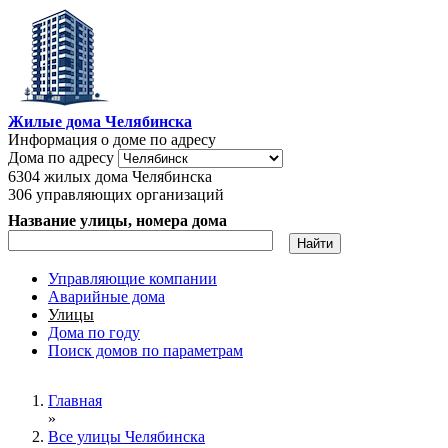
Перейти к основному содержанию
Жилые дома Челябинска
Информация о доме по адресу
Дома по адресу
6304
жилых дома Челябинска
306
управляющих организаций
Название улицы, номера дома
Управляющие компании
Аварийные дома
Главное меню
Улицы
Дома по году
Поиск домов по параметрам
Вы здесь
Главная
»
Все улицы Челябинска