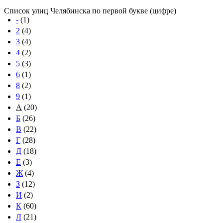
Список улиц Челябинска по первой букве (цифре)
-
(1)
2
(4)
3
(4)
4
(2)
5
(3)
6
(1)
8
(2)
9
(1)
А
(20)
Б
(26)
В
(22)
Г
(28)
Д
(18)
Е
(3)
Ж
(4)
З
(12)
И
(2)
К
(60)
Л
(21)