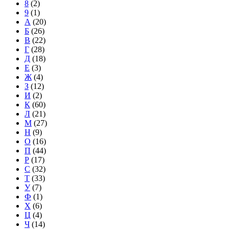
8
(2)
9
(1)
А
(20)
Б
(26)
В
(22)
Г
(28)
Д
(18)
Е
(3)
Ж
(4)
З
(12)
И
(2)
К
(60)
Л
(21)
М
(27)
Н
(9)
О
(16)
П
(44)
Р
(17)
С
(32)
Т
(33)
У
(7)
Ф
(1)
Х
(6)
Ц
(4)
Ч
(14)