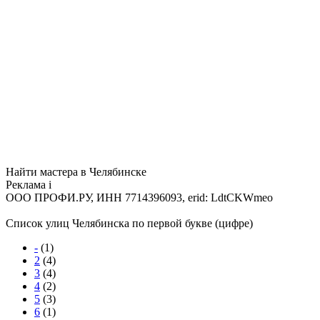
Найти мастера в Челябинске
Реклама
i
ООО ПРОФИ.РУ, ИНН 7714396093, erid: LdtCKWmeo
Список улиц Челябинска по первой букве (цифре)
-
(1)
2
(4)
3
(4)
4
(2)
5
(3)
6
(1)